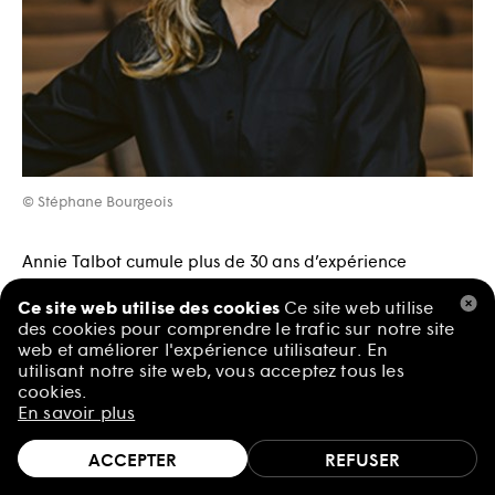
© Stéphane Bourgeois
Annie Talbot cumule plus de 30 ans d’expérience
professionnelle dans les secteurs culturel et
Ce site web utilise des cookies
Ce site web utilise
philanthropique. Elle a entre autres travaillé pour le
des cookies pour comprendre le trafic sur notre site
compte de l’Orchestre symphonique de Québec, du
web et améliorer l'expérience utilisateur. En
Festival d’été de Québec, du Palais Montcalm, du Musée
utilisant notre site web, vous acceptez tous les
cookies.
de la civilisation et de la Fondation du Musée national
En savoir plus
des beaux-arts du Québec, où elle a piloté la première
grande campagne de financement de l’institution qui
ACCEPTER
REFUSER
aura permis la réalisation du pavillon Pierre Lassonde.