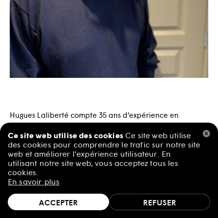
Hugues Laliberté compte 35 ans d’expérience en
comptabilité publique et en audit de sociétés
Ce site web utilise des cookies
Ce site web utilise
d’envergure internationale, nationale et régionale dans
des cookies pour comprendre le trafic sur notre site
les secteurs de l’ingénierie, des télécommunications, des
web et améliorer l'expérience utilisateur. En
institutions financières et des OBNL.
utilisant notre site web, vous acceptez tous les
cookies.
En savoir plus
Au cours de cette période, il a été également membre du
Comité de direction du bureau de Montréal.
ACCEPTER
REFUSER
Au titre de CPA auditeur, il commença sa carrière au sein